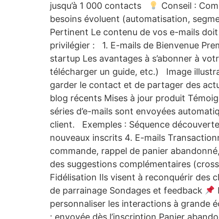
jusqu’à 1 000 contacts
Conseil : Comm
besoins évoluent (automatisation, segm
Pertinent Le contenu de vos e-mails doit r
privilégier : 1. E-mails de Bienvenue Pre
startup Les avantages à s’abonner à votre n
télécharger un guide, etc.) Image illust
garder le contact et de partager des act
blog récents Mises à jour produit Témoi
séries d’e-mails sont envoyées automati
client. Exemples : Séquence découverte de
nouveaux inscrits 4. E-mails Transactionn
commande, rappel de panier abandonné, m
des suggestions complémentaires (cross
Fidélisation Ils visent à reconquérir des
de parrainage Sondages et feedback
É
personnaliser les interactions à grande 
: envoyée dès l’inscription Panier abando