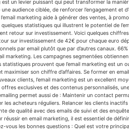
g est un levier puissant qui peut transformer la maniè
re une audience ciblée, de renforcer l’engagement et d
’email marketing aide à générer des ventes, à promouv
 quelques statistiques qui illustrent le potentiel de l’
ent retour sur investissement. Voici quelques chiffre
etour sur investissement de 42€ pour chaque euro 
onnels par email plutôt que par d’autres canaux. 66
mail marketing. Les campagnes segmentées obtiennent
atistiques prouvent que l’email marketing est un out
maximiser son chiffre d’affaires. Se former en email m
uveaux clients, l’email marketing est un excellent moye
offres exclusives et des contenus personnalisés, une 
L’emailing permet aussi de : Maintenir un contact perm
es acheteurs réguliers. Relancer les clients inactifs
nte de qualité avec des emails de suivi et des enquête
 réussir en email marketing, il est essentiel de défini
-vous les bonnes questions : Quel est votre principa