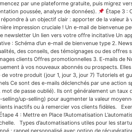
encez par une plateforme gratuite, puis migrez ver
entation poussée, analyse de données).
Étape 3 : 
épondre à un objectif clair : apporter de la valeur à 
mière impression cruciale ! Un e-mail de bienvenue pe
ewsletter Un lien vers votre offre incitative Un appel à
rative : Schéma d’un e-mail de bienvenue type 2. News
ualités, des conseils, des témoignages ou des offres 
gnages clients Offres promotionnelles 3. E-mails de
quement à vos nouveaux abonnés ou prospects. Elles v
 votre produit (jour 1, jour 3, jour 7) Tutoriels et g
els Ce sont des e-mails déclenchés par une action spé
ot de passe oublié). Ils ont généralement un taux d’
-selling/up-selling) pour augmenter la valeur moyen
 clients inactifs ou à remercier vos clients fidèles. 
tape 4 : Mettre en Place l’Automatisation L’automatis
échelle. Types d’automatisations utiles pour les sta
nné : rappel personnalisé avec option de récupération 