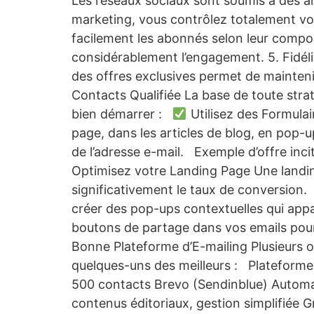
Les réseaux sociaux sont soumis à des alg
marketing, vous contrôlez totalement vo
facilement les abonnés selon leur compor
considérablement l’engagement. 5. Fidélis
des offres exclusives permet de mainteni
Contacts Qualifiée La base de toute strat
bien démarrer :
Utilisez des Formulai
page, dans les articles de blog, en pop-up
de l’adresse e-mail. Exemple d’offre inci
Optimisez votre Landing Page Une landing
significativement le taux de conversion
créer des pop-ups contextuelles qui app
boutons de partage dans vos emails pou
Bonne Plateforme d’E-mailing Plusieurs ou
quelques-uns des meilleurs : Plateforme 
500 contacts Brevo (Sendinblue) Automati
contenus éditoriaux, gestion simplifiée G