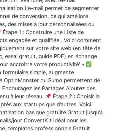
ité. En revanche, avec l’e-mail
nalisation L’e-mail permet de segmenter
nnel de conversion, ce qui améliore
es, des mises à jour personnalisées ou
Étape 1 : Construire une Liste de
acts engagée et qualifiée . Voici comment
égiquement sur votre site web (en tête de
nc, essai gratuit, guide PDF) en échange
our accroître votre productivité’ »
n formulaire simple, augmente
mme OptinMonster ou Sumo permettent de
Encouragez les Partages Ajoutez des
enu à leur réseau.
Étape 2 : Choisir la
ptés aux startups que d’autres. Voici
tisation basique gratuite Gratuit jusqu’à
ils/jour ConvertKit Idéal pour les
ne, templates professionnels Gratuit