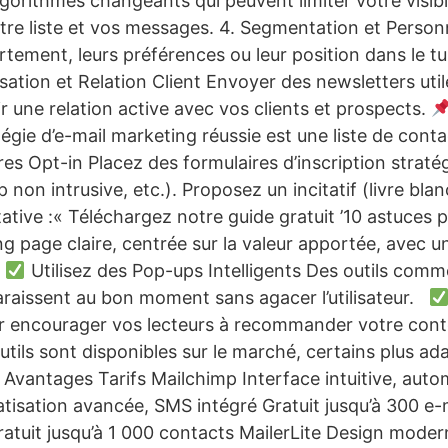
orithmes changeants qui peuvent limiter votre visibil
tre liste et vos messages. 4. Segmentation et Person
tement, leurs préférences ou leur position dans le tu
ation et Relation Client Envoyer des newsletters util
r une relation active avec vos clients et prospects.
égie d’e-mail marketing réussie est une liste de cont
res Opt-in Placez des formulaires d’inscription strat
 non intrusive, etc.). Proposez un incitatif (livre bla
tative :« Téléchargez notre guide gratuit ’10 astuces p
 page claire, centrée sur la valeur apportée, avec u
.
Utilisez des Pop-ups Intelligents Des outils co
araissent au bon moment sans agacer l’utilisateur.
r encourager vos lecteurs à recommander votre cont
tils sont disponibles sur le marché, certains plus ada
Avantages Tarifs Mailchimp Interface intuitive, automa
sation avancée, SMS intégré Gratuit jusqu’à 300 e-ma
ratuit jusqu’à 1 000 contacts MailerLite Design moder