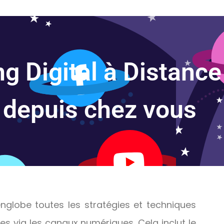
g Digital à Distance
 depuis chez vous
englobe toutes les stratégies et techniques
es via les canaux numériques. Cela inclut le